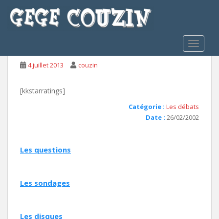
S
k
i
Les Routiers et la CB
p
TOGGLE
t
o
4 juillet 2013
couzin
m
a
[kkstarratings]
i
n
Catégorie :
Les débats
c
Date :
26/02/2002
o
n
Les questions
t
e
n
Les sondages
t
Les disques