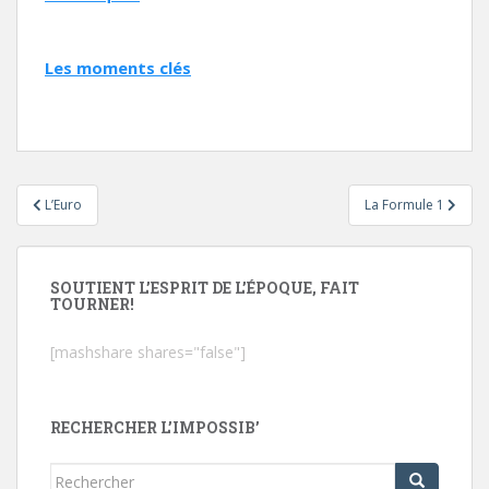
Les moments clés
Navigation
L’Euro
La Formule 1
de
l’article
SOUTIENT L’ESPRIT DE L’ÉPOQUE, FAIT
TOURNER!
[mashshare shares="false"]
RECHERCHER L’IMPOSSIB’
Rechercher...