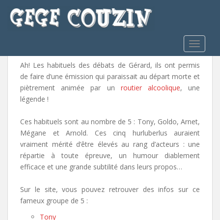
S
k
i
Habituels
p
TOGGLE
t
o
Ah! Les habituels des débats de Gérard, ils ont permis
m
de faire d’une émission qui paraissait au départ morte et
a
piètrement animée par un
routier alcoolique
, une
i
légende !
n
c
Ces habituels sont au nombre de 5 : Tony, Goldo, Arnet,
o
Mégane et Arnold. Ces cinq hurluberlus auraient
n
vraiment mérité d’être élevés au rang d’acteurs : une
t
répartie à toute épreuve, un humour diablement
e
efficace et une grande subtilité dans leurs propos…
n
t
Sur le site, vous pouvez retrouver des infos sur ce
fameux groupe de 5 :
Tony