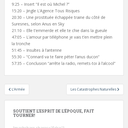
9:25 – Insert “Il est où Michel ?”
15:20 – Jingle L’Agence Tous Risques
20:30 – Une prostituée échappée traine du côté de
Suresnes, selon Anus en Sky
21:10 – Elle t’emmerde et elle te chie dans la gueule
47:05 – L’amour par téléphone je vais t’en mettre plein
la tronche
51:45 – Insultes à l’antenne
55:30 – “Connard va te faire péter l’anus ducon”
57:35 – Conclusion “arrête la radio, remets-toi à l’alcool”
Navigation
L’Armée
Les Catastrophes Naturelles
de
l’article
SOUTIENT L’ESPRIT DE L’ÉPOQUE, FAIT
TOURNER!
[mashshare shares="false"]