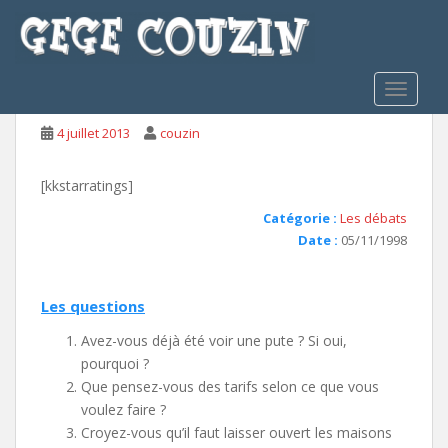
S
k
i
La Prostitution
p
TOGGLE
t
o
4 juillet 2013
couzin
m
a
[kkstarratings]
i
n
Catégorie :
Les débats
c
Date :
05/11/1998
o
n
Les questions
t
e
Avez-vous déjà été voir une pute ? Si oui,
n
pourquoi ?
t
Que pensez-vous des tarifs selon ce que vous
voulez faire ?
Croyez-vous qu’il faut laisser ouvert les maisons